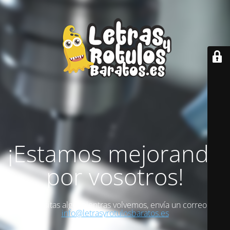
¡Estamos mejorando
por vosotros!
Si necesitas algo mientras volvemos, envía un correo a
info@letrasyrotulosbaratos.es