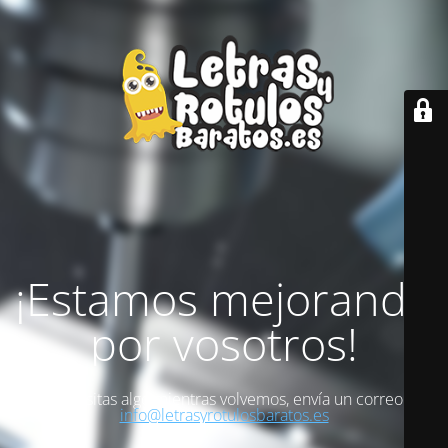
¡Estamos mejorando
por vosotros!
Si necesitas algo mientras volvemos, envía un correo a
info@letrasyrotulosbaratos.es