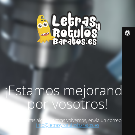
¡Estamos mejorando
por vosotros!
Si necesitas algo mientras volvemos, envía un correo a
info@letrasyrotulosbaratos.es