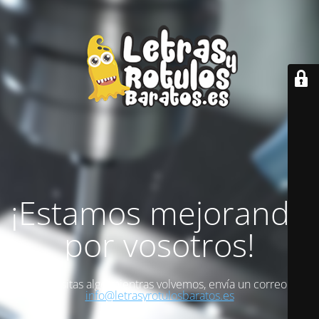
¡Estamos mejorando
por vosotros!
Si necesitas algo mientras volvemos, envía un correo a
info@letrasyrotulosbaratos.es