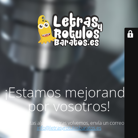
¡Estamos mejorando
por vosotros!
Si necesitas algo mientras volvemos, envía un correo a
info@letrasyrotulosbaratos.es