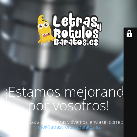
¡Estamos mejorando
por vosotros!
Si necesitas algo mientras volvemos, envía un correo a
info@letrasyrotulosbaratos.es