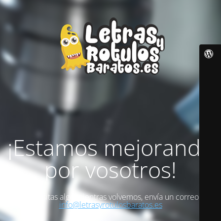
¡Estamos mejorando
por vosotros!
Si necesitas algo mientras volvemos, envía un correo a
info@letrasyrotulosbaratos.es