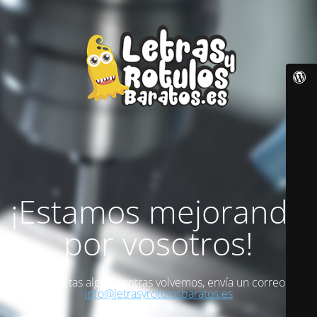
¡Estamos mejorando
por vosotros!
Si necesitas algo mientras volvemos, envía un correo a
info@letrasyrotulosbaratos.es