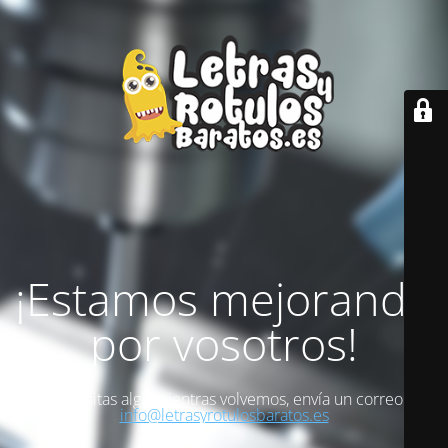
¡Estamos mejorando
por vosotros!
Si necesitas algo mientras volvemos, envía un correo a
info@letrasyrotulosbaratos.es