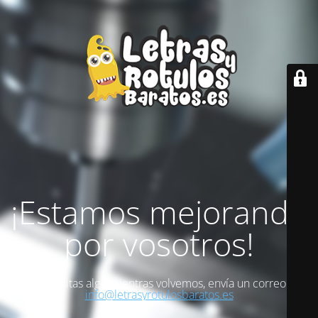
¡Estamos mejorando
por vosotros!
Si necesitas algo mientras volvemos, envía un correo a
info@letrasyrotulosbaratos.es