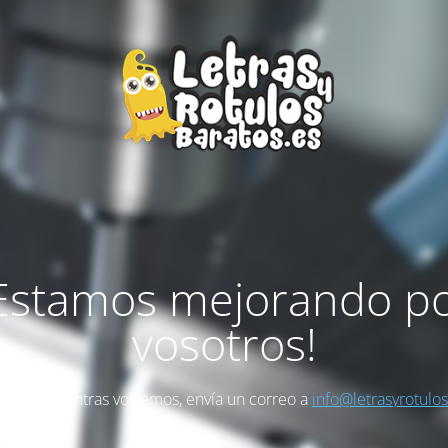
Estamos mejorando p
vosotros!
as algo mientras volvemos, envía un correo a
info@letrasyrotulo