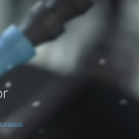
or
sbaratos.es