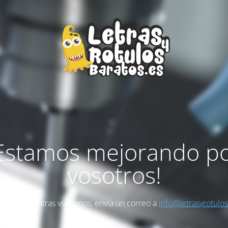
Estamos mejorando p
vosotros!
as algo mientras volvemos, envía un correo a
info@letrasyrotulo