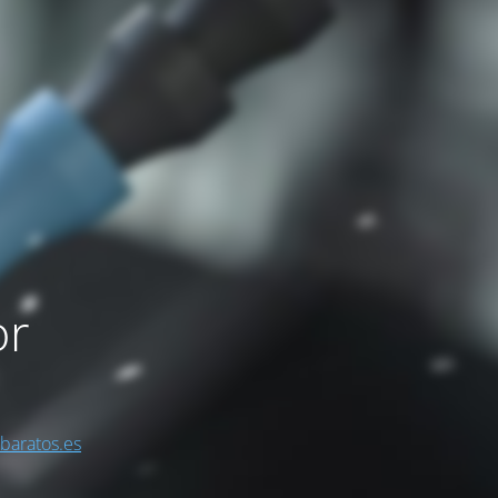
or
sbaratos.es