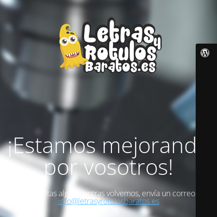
¡Estamos mejorando
por vosotros!
Si necesitas algo mientras volvemos, envía un correo a
info@letrasyrotulosbaratos.es