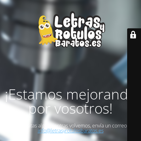
¡Estamos mejorando
por vosotros!
Si necesitas algo mientras volvemos, envía un correo a
info@letrasyrotulosbaratos.es