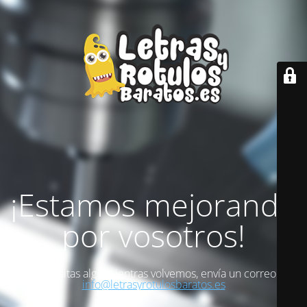
¡Estamos mejorando
por vosotros!
Si necesitas algo mientras volvemos, envía un correo a
info@letrasyrotulosbaratos.es