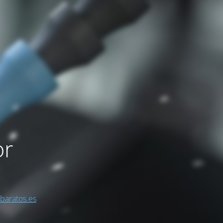
or
sbaratos.es