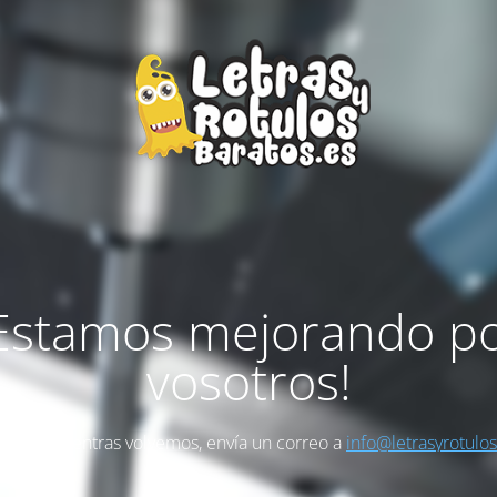
Estamos mejorando p
vosotros!
as algo mientras volvemos, envía un correo a
info@letrasyrotulo