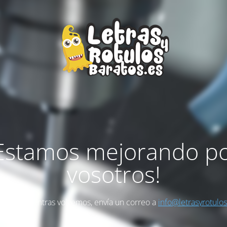
Estamos mejorando p
vosotros!
as algo mientras volvemos, envía un correo a
info@letrasyrotulo