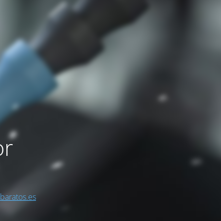
or
sbaratos.es