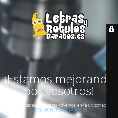
¡Estamos mejorando
por vosotros!
Si necesitas algo mientras volvemos, envía un correo a
info@letrasyrotulosbaratos.es