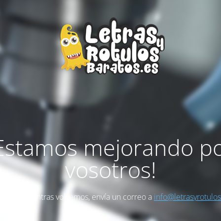
Estamos mejorando p
vosotros!
as algo mientras volvemos, envía un correo a
info@letrasyrotulo