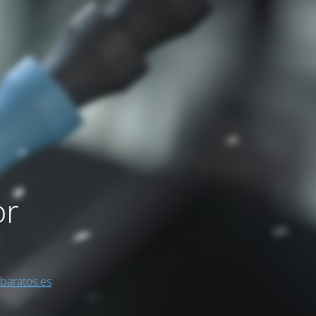
or
sbaratos.es