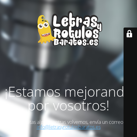
¡Estamos mejorando
por vosotros!
Si necesitas algo mientras volvemos, envía un correo a
info@letrasyrotulosbaratos.es