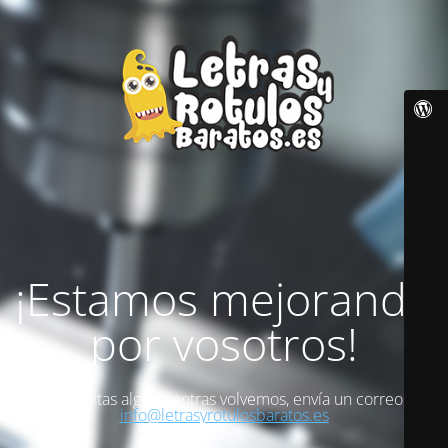
¡Estamos mejorando
por vosotros!
Si necesitas algo mientras volvemos, envía un correo a
info@letrasyrotulosbaratos.es