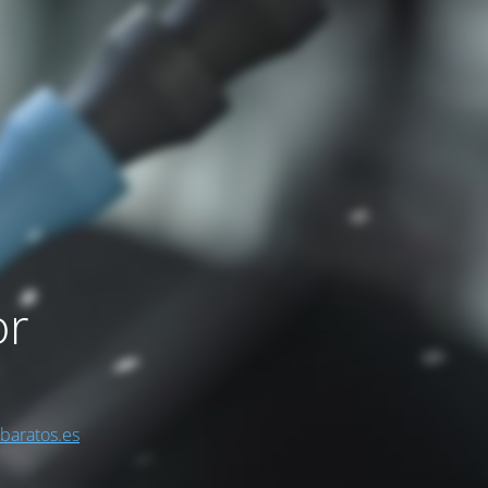
or
sbaratos.es