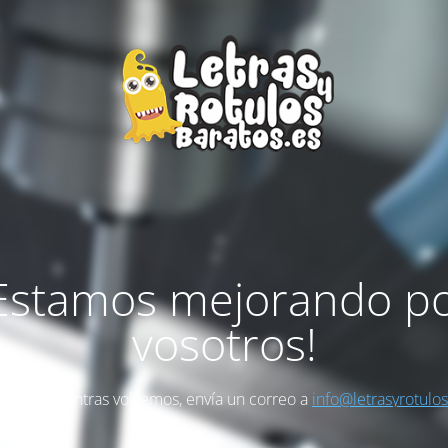
Estamos mejorando p
vosotros!
as algo mientras volvemos, envía un correo a
info@letrasyrotulo