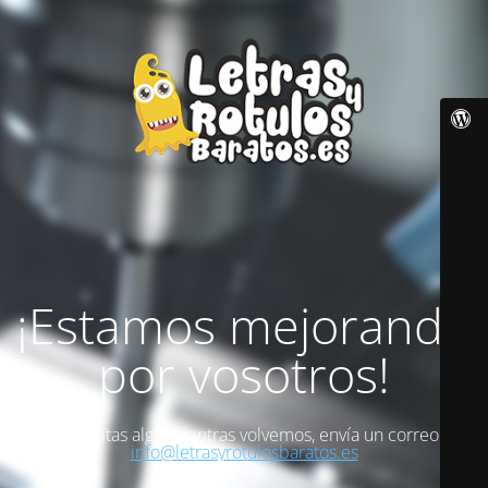
¡Estamos mejorando
por vosotros!
Si necesitas algo mientras volvemos, envía un correo a
info@letrasyrotulosbaratos.es