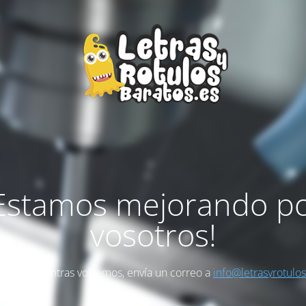
Estamos mejorando p
vosotros!
as algo mientras volvemos, envía un correo a
info@letrasyrotulo