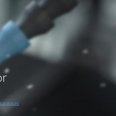
or
sbaratos.es