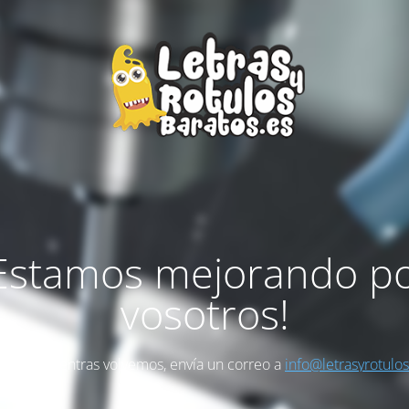
Estamos mejorando p
vosotros!
as algo mientras volvemos, envía un correo a
info@letrasyrotulo