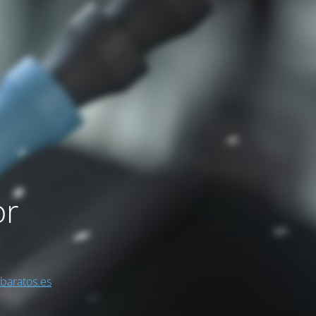
or
sbaratos.es