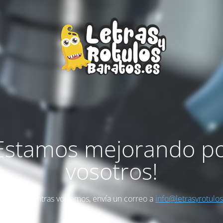
Estamos mejorando p
vosotros!
as algo mientras volvemos, envía un correo a
info@letrasyrotulo