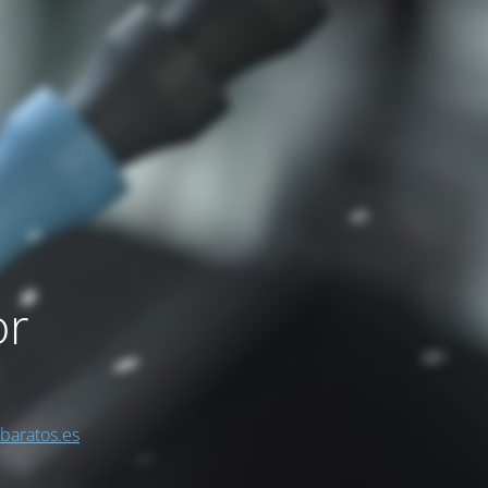
or
sbaratos.es