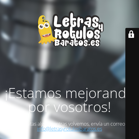
¡Estamos mejorando
por vosotros!
Si necesitas algo mientras volvemos, envía un correo a
info@letrasyrotulosbaratos.es