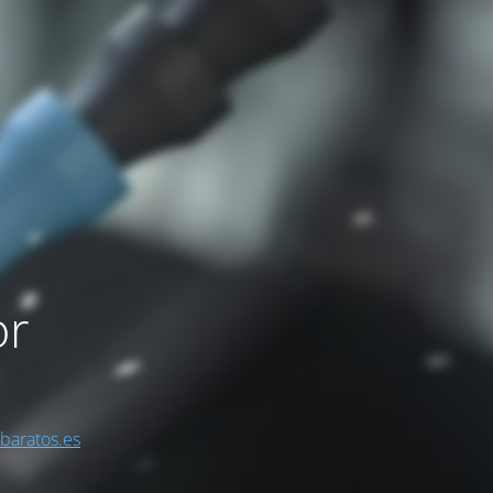
or
sbaratos.es