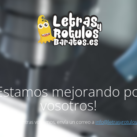
Estamos mejorando p
vosotros!
as algo mientras volvemos, envía un correo a
info@letrasyrotulo