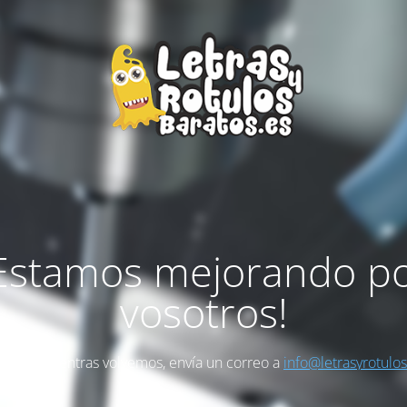
Estamos mejorando p
vosotros!
as algo mientras volvemos, envía un correo a
info@letrasyrotulo