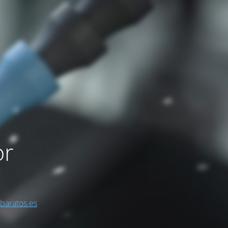
or
sbaratos.es