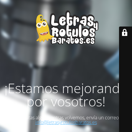
¡Estamos mejorando
por vosotros!
Si necesitas algo mientras volvemos, envía un correo a
info@letrasyrotulosbaratos.es